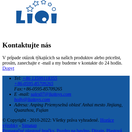
Kontaktujte nás
V prípade otázok týkajúcich sa našich produktov alebo pricelist,
prosím, zanechajte e -mail a my budeme v kontakte do 24 hodín.
Dopyt
Tel:
+86 13599118355
+86-0595-85709265
Fax:+86-0595-85709265
E -mail:
sales07@liqitoys.com
holly@liqitoys.com
Adresa:
Anping Priemyselná oblasť Anhai mesto Jinjiang,
Quanzhou, Fujian
© Copyright - 2010-2022: Všetky práva vyhradené.
Horúce
výrobky
-
Simatap
Propagačné plastové hračky
,
Puzdro na bavlnu
,
Dizajn
,
Plastová