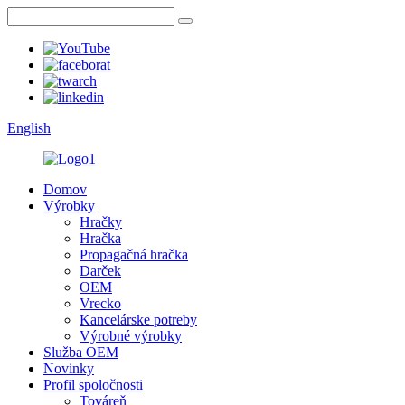
English
Domov
Výrobky
Hračky
Hračka
Propagačná hračka
Darček
OEM
Vrecko
Kancelárske potreby
Výrobné výrobky
Služba OEM
Novinky
Profil spoločnosti
Továreň