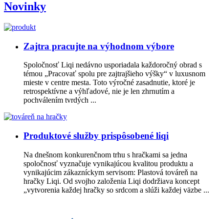
Novinky
Zajtra pracujte na výhodnom výbore
Spoločnosť Liqi nedávno usporiadala každoročný obrad s
témou „Pracovať spolu pre zajtrajšieho výšky“ v luxusnom
mieste v centre mesta. Toto výročné zasadnutie, ktoré je
retrospektívne a výhľadové, nie je len zhrnutím a
pochválením tvrdých ...
Produktové služby prispôsobené liqi
Na dnešnom konkurenčnom trhu s hračkami sa jedna
spoločnosť vyznačuje vynikajúcou kvalitou produktu a
vynikajúcim zákazníckym servisom: Plastová továreň na
hračky Liqi. Od svojho založenia Liqi dodržiava koncept
„vytvorenia každej hračky so srdcom a slúži každej väzbe ...