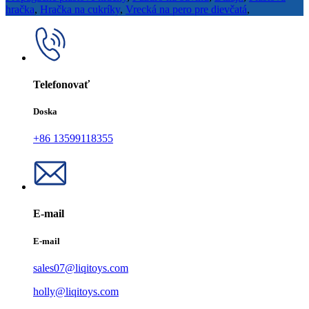
hračka
,
Hračka na cukríky
,
Vrecká na pero pre dievčatá
,
Telefonovať
Doska
+86 13599118355
E-mail
E-mail
sales07@liqitoys.com
holly@liqitoys.com